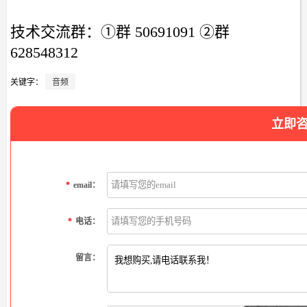
技术交流群：①群 50691091 ②群
628548312
关键字：
音频
立即
*
email：
*
电话：
留言：